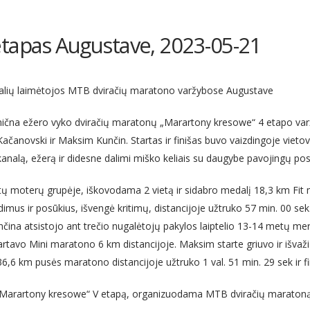
tapas Augustave, 2023-05-21
dalių laimėtojos MTB dviračių maratono varžybose Augustave
nična ežero vyko dviračių maratonų „Marartony kresowe“ 4 etapo var
Kačanovski ir Maksim Kunčin. Startas ir finišas buvo vaizdingoje vietov
ei kanalą, ežerą ir didesne dalimi miško keliais su daugybe pavojingų pos
ų moterų grupėje, iškovodama 2 vietą ir sidabro medalį 18,3 km Fit ma
idimus ir posūkius, išvengė kritimų, distancijoje užtruko 57 min. 00 sek
Kunčina atsistojo ant trečio nugalėtojų pakylos laiptelio 13-14 metų m
artavo Mini maratono 6 km distancijoje. Maksim starte griuvo ir išvažia
36,6 km pusės maratono distancijoje užtruko 1 val. 51 min. 29 sek ir f
 „Marartony kresowe“ V etapą, organizuodama MTB dviračių maratoną 