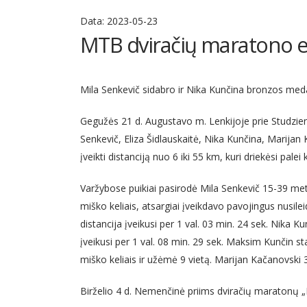
Data:
2023-05-23
MTB dviračių maratono e
Mila Senkevič sidabro ir Nika Kunčina bronzos me
Gegužės 21 d. Augustavo m. Lenkijoje prie Studzie
Senkevič, Eliza Šidlauskaitė, Nika Kunčina, Marijan 
įveikti distanciją nuo 6 iki 55 km, kuri driekėsi pal
Varžybose puikiai pasirodė Mila Senkevič 15-39 met
miško keliais, atsargiai įveikdavo pavojingus nusile
distancija įveikusi per 1 val. 03 min. 24 sek. Nika 
įveikusi per 1 val. 08 min. 29 sek. Maksim Kunčin st
miško keliais ir užėmė 9 vietą. Marijan Kačanovski 
Birželio 4 d. Nemenčinė priims dviračių maratonų