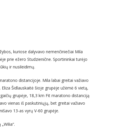
žybos, kuriose dalyvavo nemenčiniečiai Mila
ėje prie ežero Studzienične. Sportininkai turėjo
ūkių ir nusileidimų.
ratono distancijoje. Mila labai greitai važiavo
. Eliza Šidlauskaitė šioje grupėje užėmė 6 vietą,
ergaičių grupėje, 18,3 km Fit maratono distanciją
vo vienas iš paskutiniųjų, bet greitai važiavo
inišavo 13-as vyrų V-60 grupėje.
„Wilia“.