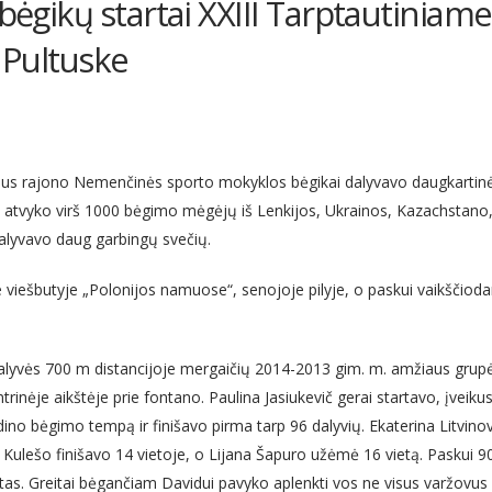
 bėgikų startai XXIII Tarptautinia
 Pultuske
lniaus rajono Nemenčinės sporto mokyklos bėgikai dalyvavo daugkartin
atvyko virš 1000 bėgimo mėgėjų iš Lenkijos, Ukrainos, Kazachstano, Ve
dalyvavo daug garbingų svečių.
 viešbutyje „Polonijos namuose“, senojoje pilyje, o paskui vaikščio
lyvės 700 m distancijoje mergaičių 2014-2013 gim. m. amžiaus grupė
trinėje aikštėje prie fontano. Paulina Jasiukevič gerai startavo, įvei
dino bėgimo tempą ir finišavo pirma tarp 96 dalyvių. Ekaterina Litvinova
ja Kulešo finišavo 14 vietoje, o Lijana Šapuro užėmė 16 vietą. Paskui 9
s. Greitai bėgančiam Davidui pavyko aplenkti vos ne visus varžovus ir