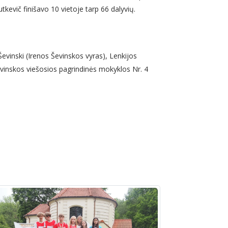
evič finišavo 10 vietoje tarp 66 dalyvių.
 Ševinski (Irenos Ševinskos vyras), Lenkijos
Ševinskos viešosios pagrindinės mokyklos Nr. 4