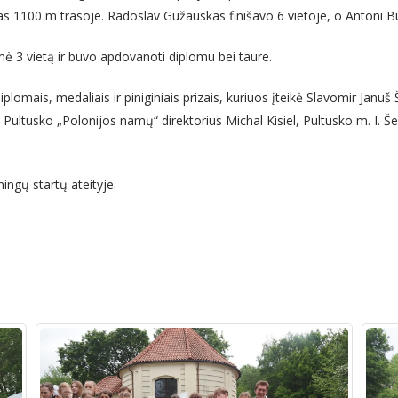
s 1100 m trasoje. Radoslav Gužauskas finišavo 6 vietoje, o Antoni Butk
mė 3 vietą ir buvo apdovanoti diplomu bei taure.
plomais, medaliais ir piniginiais prizais, kuriuos įteikė Slavomir Januš
, Pultusko „Polonijos namų“ direktorius Michal Kisiel, Pultusko m. I. 
ingų startų ateityje.