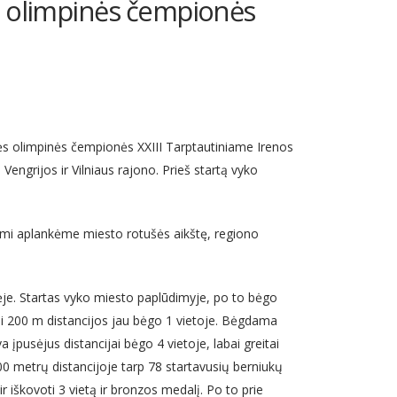
me olimpinės čempionės
ės olimpinės čempionės XXIII Tarptautiniame Irenos
ngrijos ir Vilniaus rajono. Prieš startą vyko
dami aplankėme miesto rotušės aikštę, regiono
je. Startas vyko miesto paplūdimyje, po to bėgo
kusi 200 m distancijos jau bėgo 1 vietoje. Bėgdama
 įpusėjus distancijai bėgo 4 vietoje, labai greitai
00 metrų distancijoje tarp 78 startavusių berniukų
 iškovoti 3 vietą ir bronzos medalį. Po to prie