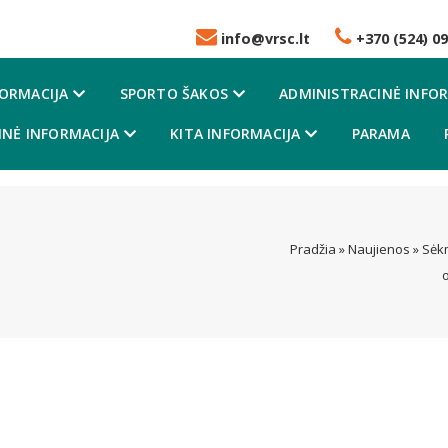
info@vrsc.lt
+370 (524) 09
FORMACIJA
SPORTO ŠAKOS
ADMINISTRACINĖ INFOR
NĖ INFORMACIJA
KITA INFORMACIJA
PARAMA
Pradžia
»
Naujienos
»
Sėkm