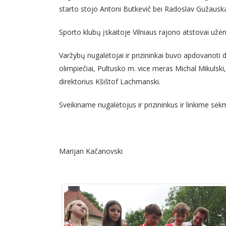
starto stojo Antoni Butkevič bei Radoslav Gužauska
Sporto klubų įskaitoje Vilniaus rajono atstovai užė
Varžybų nugalėtojai ir prizininkai buvo apdovanoti di
olimpiečiai, Pultusko m. vice meras Michal Mikulski
direktorius Kšištof Lachmanski.
Sveikiname nugalėtojus ir prizininkus ir linkime sėkm
Marijan Kačanovski