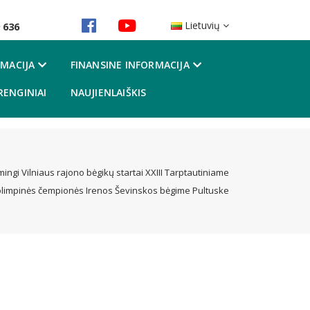
Lietuvių
 636
MACIJA
FINANSINE INFORMACIJA
RENGINIAI
NAUJIENLAIŠKIS
ingi Vilniaus rajono bėgikų startai XXIII Tarptautiniame
olimpinės čempionės Irenos Ševinskos bėgime Pultuske