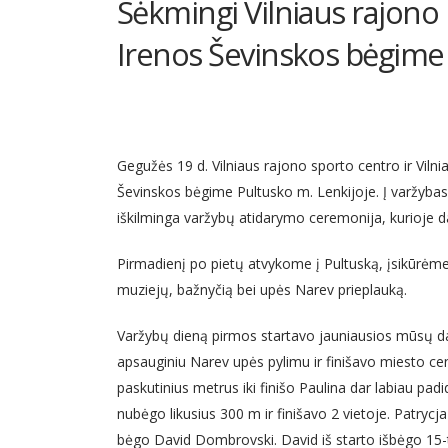
Sėkmingi Vilniaus rajono
Irenos Ševinskos bėgime
Gegužės 19 d. Vilniaus rajono sporto centro ir Vi
Ševinskos bėgime Pultusko m. Lenkijoje. Į varžybas 
iškilminga varžybų atidarymo ceremonija, kurioje 
Pirmadienį po pietų atvykome į Pultuską, įsikūrėme
muziejų, bažnyčią bei upės Narev prieplauką.
Varžybų dieną pirmos startavo jauniausios mūsų da
apsauginiu Narev upės pylimu ir finišavo miesto cen
paskutinius metrus iki finišo Paulina dar labiau padi
nubėgo likusius 300 m ir finišavo 2 vietoje. Patryc
bėgo David Dombrovski. David iš starto išbėgo 15-ta