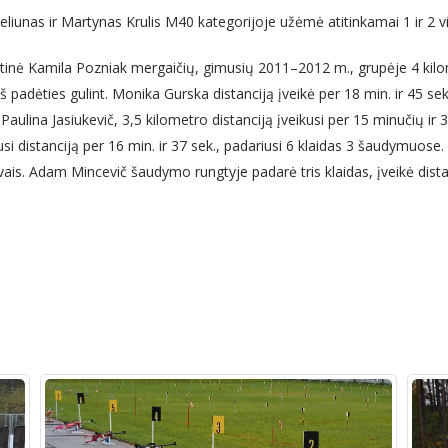
liunas ir Martynas Krulis M40 kategorijoje užėmė atitinkamai 1 ir 2 vi
nė Kamila Pozniak mergaičių, gimusių 2011–2012 m., grupėje 4 kilometr
š padėties gulint. Monika Gurska distanciją įveikė per 18 min. ir 45 
 Paulina Jasiukevič, 3,5 kilometro distanciją įveikusi per 15 minučių ir
si distanciją per 16 min. ir 37 sek., padariusi 6 klaidas 3 šaudymuose
vais. Adam Mincevič šaudymo rungtyje padarė tris klaidas, įveikė dista