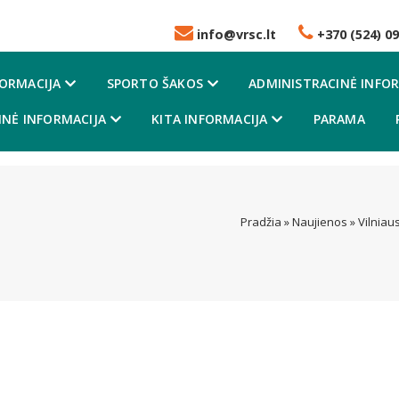
info@vrsc.lt
+370 (524) 09
FORMACIJA
SPORTO ŠAKOS
ADMINISTRACINĖ INFOR
NĖ INFORMACIJA
KITA INFORMACIJA
PARAMA
Pradžia
»
Naujienos
»
Vilniau