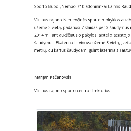
Sporto klubo „Nempolis“ biatlonininkai Laimis Raude
Vilniaus rajono Nemenčinės sporto mokyklos auklėti
užėmė 2 vietą, padariusi 7 klaidas per 3 šaudymus i
2014 m., ant aukščiausio pakylos laiptelio atsistojo
šaudymus. Ekaterina Litvinova užėmė 3 vietą, įveiku
metrų, du kartus šaudydami gulint lazeriniais šautu
Marijan Kačanovski
Vilniaus rajono sporto centro direktorius