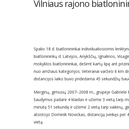
Vilniaus rajono biatlonin
Spalio 18 d. biatlonininkai individualiosiomis lenk
biatlonininkų iš Latvijos, Anykščių, Ignalinos, Visa
mokyklos biatlonininkai, dešimt kartų lipę ant prizin
nuo amžiaus kategorijos. Veteranai varžėsi 6 km dista
distancijos laiko buvo pridedama 45 sekundžių baud
Merginų, gimusių 2007–2008 m., grupėje Gabrielė Bu
šaudymus padarė 4 klaidas ir užėmė 3 vietą tarp me
minutę 51 sekundę ir užėmė 2 vietą tarp vaikinų, gi
atsistojo Dominik Novickas, distanciją įveikęs per 
vietą.