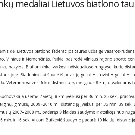
inkų medaliai Lietuvos biatlono tau
tynėmis dėl Lietuvos biatlono federacijos taurės užbaigė vasaros-rude
gino, Vilniaus ir Nemenčinės. Puikiai pasirodė Vilniaus rajono sporto c
inkų pakylos. Biatlonininkai varžėsi individualiose rungtyse, kurių dist
ncijoje. Biatlonininkai šaudė iš pozicijų gulint + stovint + gulint + s
a. Veteranai varžėsi 6 km distancijoje, merginos 8 km, o vaikinams te
chovskaja užėmė 2 vietą, 8 km įveikusi per 36 min. 25 sek., prašovu
rginų, gimusių 2009–2010 m., distanciją įveikusi per 35 min. 39 sek. 
musių 2007–2008 m., padaręs 9 klaidas šaudyme ir atsilikęs nuo nugalė
46 min. ir 16 sek. Antoni Butkevič šaudyme padarė 10 klaidų, distancij