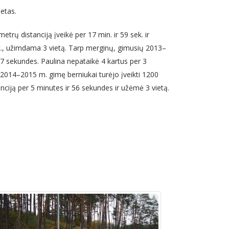
etas.
ų distanciją įveikė per 17 min. ir 59 sek. ir
sek., užimdama 3 vietą. Tarp merginų, gimusių 2013–
 37 sekundes. Paulina nepataikė 4 kartus per 3
. 2014–2015 m. gimę berniukai turėjo įveikti 1200
nciją per 5 minutes ir 56 sekundes ir užėmė 3 vietą.