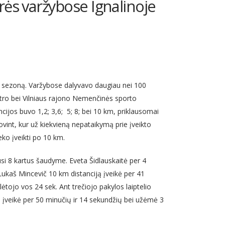
rės varžybose Ignalinoje
ns sezoną. Varžybose dalyvavo daugiau nei 100
entro bei Vilniaus rajono Nemenčinės sporto
ancijos buvo 1,2; 3,6; 5; 8; bei 10 km, priklausomai
tovint, kur už kiekvieną nepataikymą prie įveikto
ko įveikti po 10 km.
si 8 kartus šaudyme. Eveta Šidlauskaitė per 4
Lukaš Mincevič 10 km distanciją įveikė per 41
tojo vos 24 sek. Ant trečiojo pakylos laiptelio
ą įveikė per 50 minučių ir 14 sekundžių bei užėmė 3