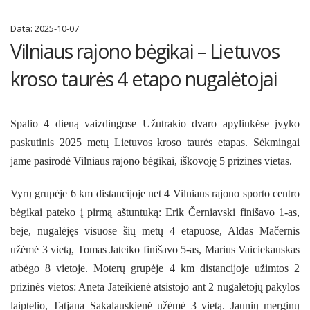
Data:
2025-10-07
Vilniaus rajono bėgikai – Lietuvos
kroso taurės 4 etapo nugalėtojai
Spalio 4 dieną vaizdingose Užutrakio dvaro apylinkėse įvyko
paskutinis 2025 metų Lietuvos kroso taurės etapas. Sėkmingai
jame pasirodė Vilniaus rajono bėgikai, iškovoję 5 prizines vietas.
Vyrų grupėje 6 km distancijoje net 4 Vilniaus rajono sporto centro
bėgikai pateko į pirmą aštuntuką: Erik Černiavski finišavo 1-as,
beje, nugalėjęs visuose šių metų 4 etapuose, Aldas Mačernis
užėmė 3 vietą, Tomas Jateiko finišavo 5-as, Marius Vaiciekauskas
atbėgo 8 vietoje. Moterų grupėje 4 km distancijoje užimtos 2
prizinės vietos: Aneta Jateikienė atsistojo ant 2 nugalėtojų pakylos
laiptelio, Tatjana Sakalauskienė užėmė 3 vietą. Jaunių merginų