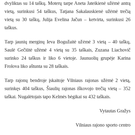
dvyliktas su 14 taškų. Moterų tarpe Aneta Jateikienė užėmė antrą
vietą, surinkusi 54 taškus, Tatjana Sakalauskienė užėmė trečią
vietą su 30 taškų, Julija Evelina Jačun – ketvirta, surinkusi 26
taškus.
Tarp jaunių merginų Ieva Bogužaitė užėmė 3 vietą – 40 taškų,
Saulė Gečiūtė užėmė 4 vietą su 35 taškais, Zuzana Liachovič
surinko 24 taškus ir liko 6 vietoje. Jaunuolių grupėje Karina
Frolova liko aštunta su 28 taškais.
Tarp rajonų bendroje įskaitoje Vilniaus rajonas užėmė 2 vietą,
surinkęs 404 taškus, Šiaulių rajonas iškovojo trečią vietą – 352
taškai. Nugalėtojais tapo Kelmės bėgikai su 432 taškais.
Vytautas Gražys
Vilniaus rajono sporto centro