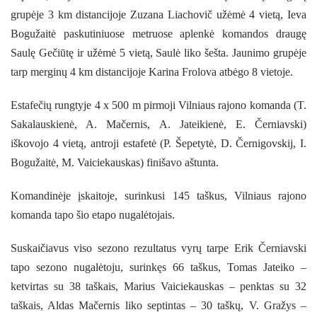
grupėje 3 km distancijoje Zuzana Liachovič užėmė 4 vietą, Ieva
Bogužaitė paskutiniuose metruose aplenkė komandos draugę
Saulę Gečiūtę ir užėmė 5 vietą, Saulė liko šešta. Jaunimo grupėje
tarp merginų 4 km distancijoje Karina Frolova atbėgo 8 vietoje.
Estafečių rungtyje 4 x 500 m pirmoji Vilniaus rajono komanda (T.
Sakalauskienė, A. Mačernis, A. Jateikienė, E. Černiavski)
iškovojo 4 vietą, antroji estafetė (P. Šepetytė, D. Černigovskij, I.
Bogužaitė, M. Vaiciekauskas) finišavo aštunta.
Komandinėje įskaitoje, surinkusi 145 taškus, Vilniaus rajono
komanda tapo šio etapo nugalėtojais.
Suskaičiavus viso sezono rezultatus vyrų tarpe Erik Černiavski
tapo sezono nugalėtoju, surinkęs 66 taškus, Tomas Jateiko –
ketvirtas su 38 taškais, Marius Vaiciekauskas – penktas su 32
taškais, Aldas Mačernis liko septintas – 30 tašk
ų
, V. Gražys –