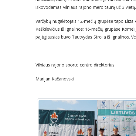
iškovodamas Vilniaus rajono mero taurę už 3 vietą.
Varžybų nugalėtojais 12-mečių grupėse tapo Eliza Ar
Kaškilevičius iš Ignalinos; 16-mečių grupėse Kornel
pajėgiausias buvo Tautvydas Strolia iš Ignalinos. V
Vilniaus rajono sporto centro direktorius
Marijan Kačanovski