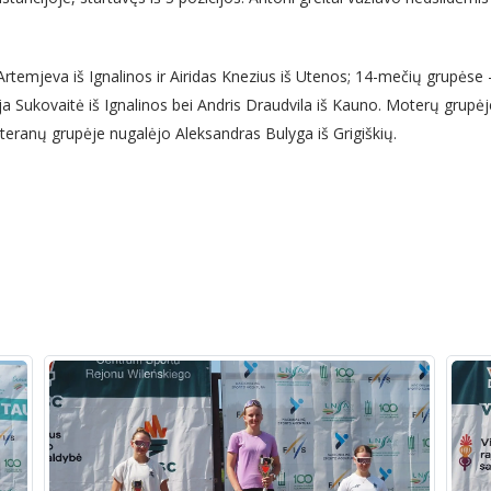
temjeva iš Ignalinos ir Airidas Knezius iš Utenos; 14-mečių grupėse –
ija Sukovaitė iš Ignalinos bei Andris Draudvila iš Kauno. Moterų grupė
eteranų grupėje nugalėjo Aleksandras Bulyga iš Grigiškių.