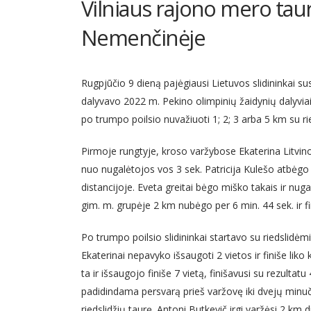
Vilniaus rajono mero taur
Nemenčinėje
Rugpjūčio 9 dieną pajėgiausi Lietuvos slidininkai su
dalyvavo 2022 m. Pekino olimpinių žaidynių dalyviai E
po trumpo poilsio nuvažiuoti 1; 2; 3 arba 5 km su rie
Pirmoje rungtyje, kroso varžybose Ekaterina Litvino
nuo nugalėtojos vos 3 sek. Patricija Kulešo atbėgo 
distancijoje. Eveta greitai bėgo miško takais ir nu
gim. m. grupėje 2 km nubėgo per 6 min. 44 sek. ir f
Po trumpo poilsio slidininkai startavo su riedslidėmis
Ekaterinai nepavyko išsaugoti 2 vietos ir finiše liko
ta ir išsaugojo finiše 7 vietą, finišavusi su rezultat
padidindama persvarą prieš varžovę iki dvejų minuči
riedslidžių taurę. Antoni Butkevič irgi varžėsi 2 km d