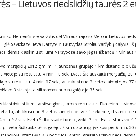
ės – Lietuvos riedslidžių taurės 2 
sirinko Nemenčinėje varžytis dėl Vilniaus rajono Mero ir Lietuvos ried
glė Savickaitė, Ieva Dainytė ir Tautvydas Strolia. Varžybų dalyviai iš 
dslidėmis klasikiniu stiliumi. Varžybose savo jėgas išbandė 4 Vilniaus r
va mergaičių 2012 gim. m. ir jaunesnės grupėje 1 km distancijoje užėmė
7 vietoje su rezultatu 4 min. 10 sek. Eveta Šidlauskaitė mergaičių 20
galėjo su rezultatu 4 min. 07 sek., atitrukusi nuo 2 vietos laimėtojos
inišavo 3 vietoje, atsilikdamas nuo nugalėtojo 35 sek.
 klasikiniu stiliumi, atsižvelgiant į kroso rezultatus. Ekaterina Litvino
 ketvirta, atsilikusi nuo 3 vietos laimėtojos vos 1 sekunde, distancijoje
u 4 min. 57 sek. Eveta Šidlauskaitė turėjo įveikti 2 km. Eveta startavo iš
ų. Eveta Šidlauskaitė nugalėjo, 2 km distanciją įveikusi per 6 min. 30
istancijoje, startavęs iš 3 pozicijos. Antoni greitai važiavo riedslidėmis 