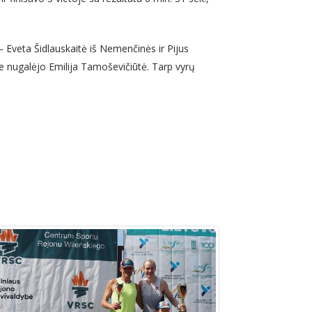
 Eveta Šidlauskaitė iš Nemenčinės ir Pijus
je nugalėjo Emilija Tamoševičiūtė. Tarp vyrų