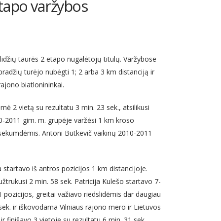
etapo varžybos
slidžių taurės 2 etapo nugalėtojų titulų. Varžybose
pradžių turėjo nubėgti 1; 2 arba 3 km distanciją ir
ajono biatlonininkai.
 2 vietą su rezultatu 3 min. 23 sek., atsilikusi
10-2011 gim. m. grupėje varžėsi 1 km kroso
 37 sekumdėmis. Antoni Butkevič vaikinų 2010-2011
va startavo iš antros pozicijos 1 km distancijoje.
 užtrukusi 2 min. 58 sek. Patricija Kulešo startavo 7-
 1 pozicijos, greitai važiavo riedslidėmis dar daugiau
 sek. ir iškovodama Vilniaus rajono mero ir Lietuvos
ir finišavo 3 vietoje su rezultatu 6 min. 31 sek.,