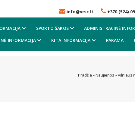
info@vrsc.lt
+370 (524) 09
FORMACIJA
SPORTO ŠAKOS
ADMINISTRACINĖ INFOR
NĖ INFORMACIJA
KITA INFORMACIJA
PARAMA
Pradžia
»
Naujienos
»
Vilniaus 