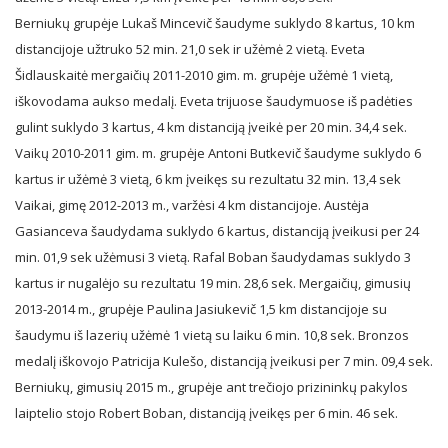
Berniukų grupėje Lukaš Mincevič šaudyme suklydo 8 kartus, 10 km
distancijoje užtruko 52 min. 21,0 sek ir užėmė 2 vietą. Eveta
Šidlauskaitė mergaičių 2011-2010 gim. m. grupėje užėmė 1 vietą,
iškovodama aukso medalį. Eveta trijuose šaudymuose iš padėties
gulint suklydo 3 kartus, 4 km distanciją įveikė per 20 min. 34,4 sek.
Vaikų 2010-2011 gim. m. grupėje Antoni Butkevič šaudyme suklydo 6
kartus ir užėmė 3 vietą, 6 km įveikęs su rezultatu 32 min. 13,4 sek
Vaikai, gimę 2012-2013 m., varžėsi 4 km distancijoje. Austėja
Gasianceva šaudydama suklydo 6 kartus, distanciją įveikusi per 24
min. 01,9 sek užėmusi 3 vietą. Rafal Boban šaudydamas suklydo 3
kartus ir nugalėjo su rezultatu 19 min. 28,6 sek. Mergaičių, gimusių
2013-2014 m., grupėje Paulina Jasiukevič 1,5 km distancijoje su
šaudymu iš lazerių užėmė 1 vietą su laiku 6 min. 10,8 sek. Bronzos
medalį iškovojo Patricija Kulešo, distanciją įveikusi per 7 min. 09,4 sek.
Berniukų, gimusių 2015 m., grupėje ant trečiojo prizininkų pakylos
laiptelio stojo Robert Boban, distanciją įveikęs per 6 min. 46 sek.