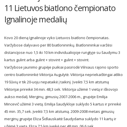
11 Lietuvos biatlono čempionato
Ignalinoje medalių
Kovo 20 dieną Ignalinoje vyko Lietuvos biatlono čempionatas.
Varžybose dalyvavo per 80 biatlonininkų. Biatlonininkai varžėsi
distancijose nuo 1,5 iki 10 km individualiojoje rungtyje su šaudymu 3
kartus gulint arba gulint + stovint + gulint + stovint.
Varžybose jaunimo grupėje puikiai pasirodė Vilniaus rajono sporto
centro biatlonininkė Viktorija Augulytė. Viktorija nepriekaištingai atliko
19 šūvių ir tik 20-uoju nepataikė į taikinį. Įveikti 7,5 km atstumą
Viktorijai prireikė 34 min. 48,3 sek. Viktorija užėmė 1 vietą ir iškovojo
aukso medalį. Merginų, gimusių 2007-2006 m., grupėje Emilija
Mincevič užėmė 3 vietą. Emilija šaudykloje suklydo 5 kartus ir prireikė
45 min. 35,7 sek. įveikti 7,5 km atstumą. 2009-2008 metais gimusių
merginų grupėje Eliza Šidlauskaitė šaudydama suklydo 11 kartų ir
užėmė 3 vietą. Eliza 7,5 km įveikė per 48 min. 06,6 sek.