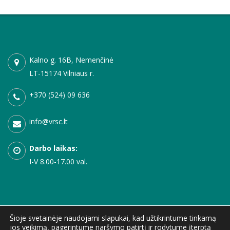
Kalno g. 16B, Nemenčinė
LT-15174 Vilniaus r.
+370 (524) 09 636
info@vrsc.lt
Darbo laikas:
I-V 8.00-17.00 val.
Šioje svetainėje naudojami slapukai, kad užtikrintume tinkamą
jos veikimą, pagerintume naršymo patirtį ir rodytume įterptą
© 1999 - 2026 Vilniaus rajono sporto centras. Visos teisės saugomos. |
Privatumo