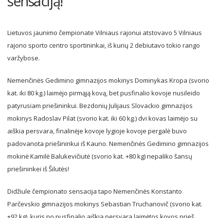
sensaciją!
Lietuvos jaunimo čempionate Vilniaus rajonui atstovavo 5 Vilniaus
rajono sporto centro sportininkai, iš kurių 2 debiutavo tokio rango
varžybose.
Nemenčinės Gedimino gimnazijos mokinys Dominykas Kropa (svorio
kat. iki 80 kg.) laimėjo pirmąją kovą, bet pusfinalio kovoje nusileido
patyrusiam priešininkui. Bezdonių Julijaus Slovackio gimnazijos
mokinys Radoslav Pilat (svorio kat. iki 60 kg.) dvi kovas laimėjo su
aiškia persvara, finalinėje kovoje lygioje kovoje pergalė buvo
padovanota priešininkui iš Kauno. Nemenčinės Gedimino gimnazijos
mokinė Kamilė Balukevičiutė (svorio kat. +80 kg) nepaliko šansų
priešininkei iš Šilutės!
Didžiule čempionato sensacija tapo Nemenčinės Konstanto
Parčevskio gimnazijos mokinys Sebastian Truchanovič (svorio kat.
+92 kg), kuris po pusfinalio aiškia persvara laimėtos kovos prieš