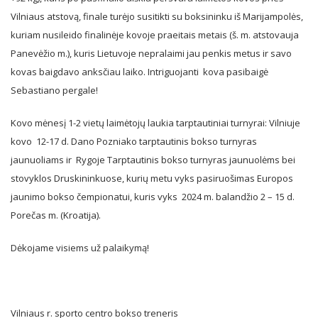
Vilniaus atstovą, finale turėjo susitikti su boksininku iš Marijampolės,
kuriam nusileido finalinėje kovoje praeitais metais (š. m. atstovauja
Panevėžio m.), kuris Lietuvoje nepralaimi jau penkis metus ir savo
kovas baigdavo anksčiau laiko. Intriguojanti kova pasibaigė
Sebastiano pergale!
Kovo mėnesį 1-2 vietų laimėtojų laukia tarptautiniai turnyrai: Vilniuje
kovo 12-17 d. Dano Pozniako tarptautinis bokso turnyras
jaunuoliams ir Rygoje Tarptautinis bokso turnyras jaunuolėms bei
stovyklos Druskininkuose, kurių metu vyks pasiruošimas Europos
jaunimo bokso čempionatui, kuris vyks 2024 m. balandžio 2 – 15 d.
Porečas m. (Kroatija).
Dėkojame visiems už palaikymą!
Vilniaus r. sporto centro bokso treneris