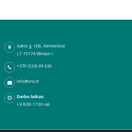
Kalno g. 16B, Nemenčinė
LT-15174 Vilniaus r.
+370 (524) 09 636
info@vrsc.lt
Darbo laikas:
I-V 8.00-17.00 val.