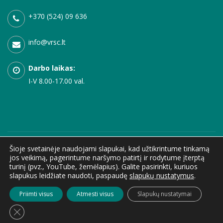
+370 (524) 09 636
info@vrsc.lt
Darbo laikas:
I-V 8.00-17.00 val.
© 1999 - 2026 Vilniaus rajono sporto centras. Visos teisės saugomos. |
Privatumo
Šioje svetainėje naudojami slapukai, kad užtikrintume tinkamą
jos veikimą, pagerintume naršymo patirtį ir rodytume įterptą
politika
|
Korupcijos prenevcija
|
Pranešėjų apsauga
|
Asmens duomenų
turinį (pvz., YouTube, žemėlapius). Galite pasirinkti, kuriuos
apsauga
|
Teisinė informacija
|
Konsultavimasis su visuomene
|
Dažniausiai
slapukus leidžiate naudoti, paspaudę
slapukų nustatymus
.
užduodami klausima
|
Nuorodos
|
Atviri duomenys
|
Internetinių svetainių
Priimti visus
Atmesti visus
Slapukų nustatymai
kūrimas
Close GDPR Cookie Banner