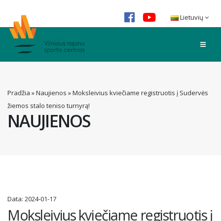
Lietuvių
Pradžia
»
Naujienos
»
Moksleivius kviečiame registruotis į Sudervės
žiemos stalo teniso turnyrą!
NAUJIENOS
Data:
2024-01-17
Moksleivius kviečiame registruotis į