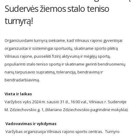
Sudervės žiemos stalo teniso
turnyrą!
Organizuodami turnyrą siekiame, kad Vilniaus rajono gyventojai
organizuotai ir sistemingai sportuotų, skatiname sporto plėtrą
Vilniaus rajone, puoselėti fizinį aktyvumą ir mėgėjų sportą,
populiarinti stalo teniso sportą ir skatiname gerinti bendruomenių
narių tarpusavio supratimą, toleranciją, bendravimą ir
bendradarbiavimą.
Vieta ir laikas
Varžybos vyks 2024 m. sausio 31 d., 16:00 val., Vilniaus r. Sudervėje
M. Zdziechovskio g. 1, (Mariano Zdziechovskio pagrindinė mokykla).
Vadovavimas ir vykdymas
Varžybas organizuoja Vilniaus rajono sporto centras. Turnyro