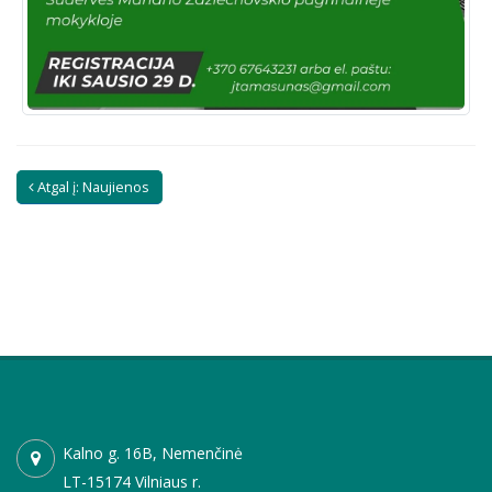
Atgal į: Naujienos
Kalno g. 16B, Nemenčinė
LT-15174 Vilniaus r.