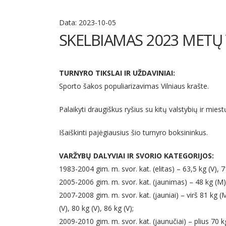
Data:
2023-10-05
SKELBIAMAS 2023 METŲ
TURNYRO TIKSLAI IR UŽDAVINIAI:
Sporto šakos populiarizavimas Vilniaus krašte.
Palaikyti draugiškus ryšius su kitų valstybių ir mies
Išaiškinti pajėgiausius šio turnyro boksininkus.
VARŽYBŲ DALYVIAI IR SVORIO KATEGORIJOS:
1983-2004 gim. m. svor. kat. (elitas) – 63,5 kg (V), 7
2005-2006 gim. m. svor. kat. (jaunimas) – 48 kg (M), i
2007-2008 gim. m. svor. kat. (jauniai) – virš 81 kg (M
(V), 80 kg (V), 86 kg (V);
2009-2010 gim. m. svor. kat. (jaunučiai) – plius 70 k