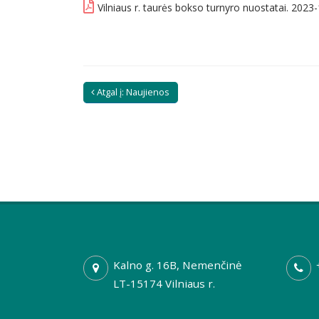
Vilniaus r. taurės bokso turnyro nuostatai. 2023
Atgal į: Naujienos
Kalno g. 16B, Nemenčinė
LT-15174 Vilniaus r.