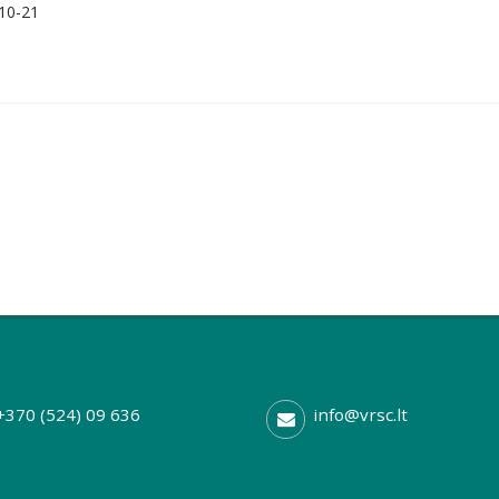
-10-21
+370 (524) 09 636
info@vrsc.lt