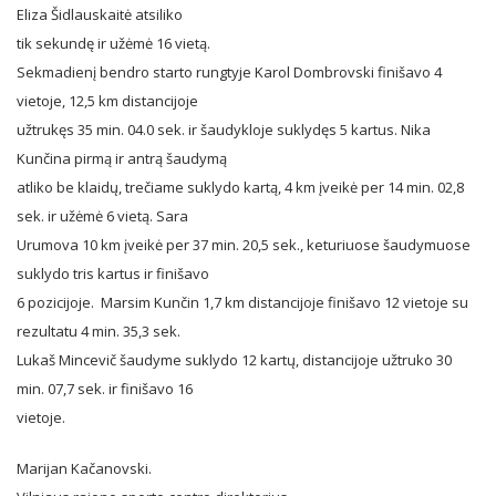
Eliza Šidlauskaitė atsiliko
tik sekundę ir užėmė 16 vietą.
Sekmadienį bendro starto rungtyje Karol Dombrovski finišavo 4
vietoje, 12,5 km distancijoje
užtrukęs 35 min. 04.0 sek. ir šaudykloje suklydęs 5 kartus. Nika
Kunčina pirmą ir antrą šaudymą
atliko be klaidų, trečiame suklydo kartą, 4 km įveikė per 14 min. 02,8
sek. ir užėmė 6 vietą. Sara
Urumova 10 km įveikė per 37 min. 20,5 sek., keturiuose šaudymuose
suklydo tris kartus ir finišavo
6 pozicijoje. Marsim Kunčin 1,7 km distancijoje finišavo 12 vietoje su
rezultatu 4 min. 35,3 sek.
Lukaš Mincevič šaudyme suklydo 12 kartų, distancijoje užtruko 30
min. 07,7 sek. ir finišavo 16
vietoje.
Marijan Kačanovski.