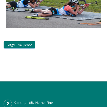
Atgal į: Naujienos
Kalno g. 16B, Nemenčinė