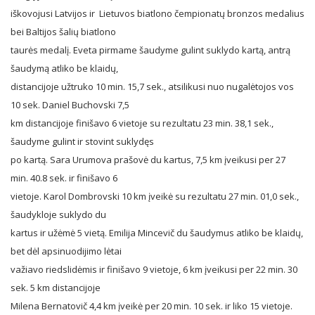
iškovojusi Latvijos ir Lietuvos biatlono čempionatų bronzos medalius
bei Baltijos šalių biatlono
taurės medalį. Eveta pirmame šaudyme gulint suklydo kartą, antrą
šaudymą atliko be klaidų,
distancijoje užtruko 10 min. 15,7 sek., atsilikusi nuo nugalėtojos vos
10 sek. Daniel Buchovski 7,5
km distancijoje finišavo 6 vietoje su rezultatu 23 min. 38,1 sek.,
šaudyme gulint ir stovint suklydęs
po kartą. Sara Urumova prašovė du kartus, 7,5 km įveikusi per 27
min. 40.8 sek. ir finišavo 6
vietoje. Karol Dombrovski 10 km įveikė su rezultatu 27 min. 01,0 sek.,
šaudykloje suklydo du
kartus ir užėmė 5 vietą. Emilija Mincevič du šaudymus atliko be klaidų,
bet dėl apsinuodijimo lėtai
važiavo riedslidėmis ir finišavo 9 vietoje, 6 km įveikusi per 22 min. 30
sek. 5 km distancijoje
Milena Bernatovič 4,4 km įveikė per 20 min. 10 sek. ir liko 15 vietoje.