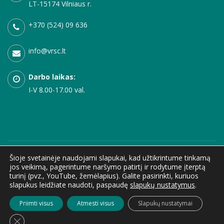
LT-15174 Vilniaus r.
+370 (524) 09 636
info@vrsc.lt
Darbo laikas:
I-V 8.00-17.00 val.
© 1999 - 2026 Vilniaus rajono sporto centras. Visos teisės saugomos. |
Privatumo
Šioje svetainėje naudojami slapukai, kad užtikrintume tinkamą
jos veikimą, pagerintume naršymo patirtį ir rodytume įterptą
politika
|
Korupcijos prenevcija
|
Pranešėjų apsauga
|
Asmens duomenų
turinį (pvz., YouTube, žemėlapius). Galite pasirinkti, kuriuos
apsauga
|
Teisinė informacija
|
Konsultavimasis su visuomene
|
Dažniausiai
slapukus leidžiate naudoti, paspaudę
slapukų nustatymus
.
užduodami klausima
|
Nuorodos
|
Atviri duomenys
|
Internetinių svetainių
Priimti visus
Atmesti visus
Slapukų nustatymai
kūrimas
Close GDPR Cookie Banner