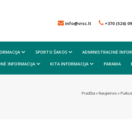
info@vrsc.lt
+370 (524) 09
FORMACIJA
SPORTO ŠAKOS
ADMINISTRACINĖ INFOR
NĖ INFORMACIJA
KITA INFORMACIJA
PARAMA
Pradžia
»
Naujienos
»
Puikus