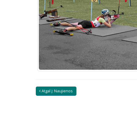
Atgal į: Naujienos