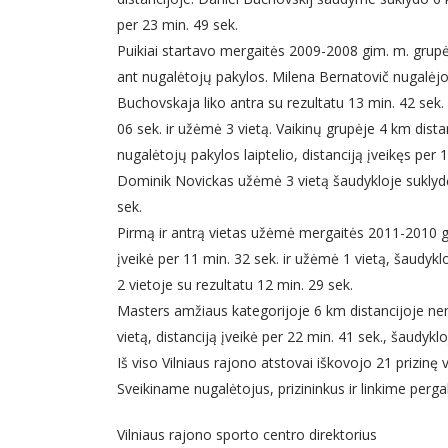
per 23 min. 49 sek.
Puikiai startavo mergaitės 2009-2008 gim. m. grupė
ant nugalėtojų pakylos. Milena Bernatovič nugalėjo 
Buchovskaja liko antra su rezultatu 13 min. 42 sek. E
06 sek. ir užėmė 3 vietą. Vaikinų grupėje 4 km dist
nugalėtojų pakylos laiptelio, distanciją įveikęs per 
Dominik Novickas užėmė 3 vietą šaudykloje suklydęs
sek.
Pirmą ir antrą vietas užėmė mergaitės 2011-2010 gi
įveikė per 11 min. 32 sek. ir užėmė 1 vietą, šaudykl
2 vietoje su rezultatu 12 min. 29 sek.
Masters amžiaus kategorijoje 6 km distancijoje n
vietą, distanciją įveikė per 22 min. 41 sek., šaudyklo
Iš viso Vilniaus rajono atstovai iškovojo 21 prizinę 
Sveikiname nugalėtojus, prizininkus ir linkime pergal
Vilniaus rajono sporto centro direktorius