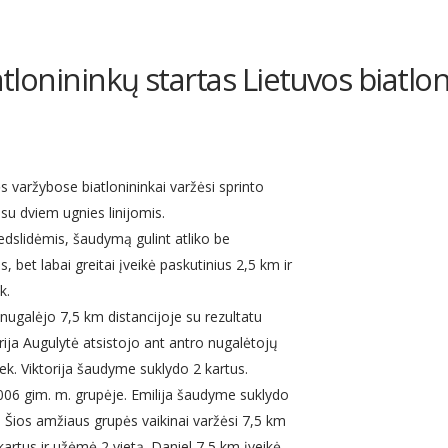
atlonininkų startas Lietuvos biatlo
s varžybose biatlonininkai varžėsi sprinto
 su dviem ugnies linijomis.
iedslidėmis, šaudymą gulint atliko be
 bet labai greitai įveikė paskutinius 2,5 km ir
k.
galėjo 7,5 km distancijoje su rezultatu
orija Augulytė atsistojo ant antro nugalėtojų
 sek. Viktorija šaudyme suklydo 2 kartus.
006 gim. m. grupėje. Emilija šaudyme suklydo
. Šios amžiaus grupės vaikinai varžėsi 7,5 km
artus ir užėmė 2 vietą. Daniel 7,5 km įveikė