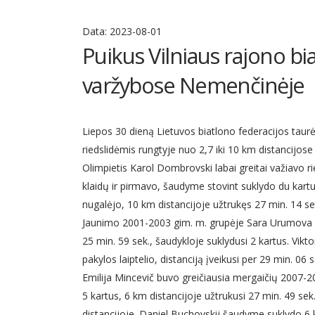
Data:
2023-08-01
Puikus Vilniaus rajono bi
varžybose Nemenčinėje
Liepos 30 dieną Lietuvos biatlono federacijos taurė
riedslidėmis rungtyje nuo 2,7 iki 10 km distancijose
Olimpietis Karol Dombrovski labai greitai važiavo r
klaidų ir pirmavo, šaudyme stovint suklydo du kartus,
nugalėjo, 10 km distancijoje užtrukęs 27 min. 14 se
Jaunimo 2001-2003 gim. m. grupėje Sara Urumova nu
25 min. 59 sek., šaudykloje suklydusi 2 kartus. Vikt
pakylos laiptelio, distanciją įveikusi per 29 min. 06
Emilija Mincevič buvo greičiausia mergaičių 2007-2
5 kartus, 6 km distancijoje užtrukusi 27 min. 49 sek
distancijoje. Daniel Buchovskij šaudyme suklydo 6 k