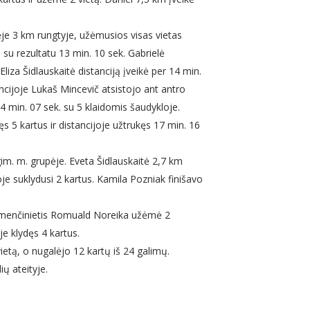
je 3 km rungtyje, užėmusios visas vietas
su rezultatu 13 min. 10 sek. Gabrielė
liza Šidlauskaitė distanciją įveikė per 14 min.
ancijoje Lukaš Mincevič atsistojo ant antro
14 min. 07 sek. su 5 klaidomis šaudykloje.
 5 kartus ir distancijoje užtrukęs 17 min. 16
m. m. grupėje. Eveta Šidlauskaitė 2,7 km
oje suklydusi 2 kartus. Kamila Pozniak finišavo
emenčinietis Romuald Noreika užėmė 2
je klydęs 4 kartus.
vietą, o nugalėjo 12 kartų iš 24 galimų.
ių ateityje.