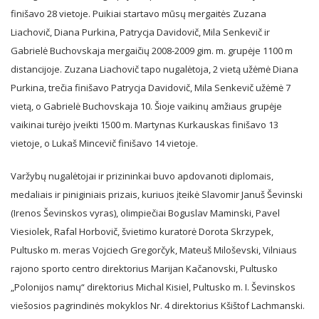
finišavo 28 vietoje. Puikiai startavo mūsų mergaitės Zuzana
Liachovič, Diana Purkina, Patrycja Davidovič, Mila Senkevič ir
Gabrielė Buchovskaja mergaičių 2008-2009 gim. m. grupėje 1100 m
distancijoje. Zuzana Liachovič tapo nugalėtoja, 2 vietą užėmė Diana
Purkina, trečia finišavo Patrycja Davidovič, Mila Senkevič užėmė 7
vietą, o Gabrielė Buchovskaja 10. Šioje vaikinų amžiaus grupėje
vaikinai turėjo įveikti 1500 m. Martynas Kurkauskas finišavo 13
vietoje, o Lukaš Mincevič finišavo 14 vietoje.
Varžybų nugalėtojai ir prizininkai buvo apdovanoti diplomais,
medaliais ir piniginiais prizais, kuriuos įteikė Slavomir Januš Ševinski
(Irenos Ševinskos vyras), olimpiečiai Boguslav Maminski, Pavel
Viesiolek, Rafal Horbovič, švietimo kuratorė Dorota Skrzypek,
Pultusko m. meras Vojciech Gregorčyk, Mateuš Miloševski, Vilniaus
rajono sporto centro direktorius Marijan Kačanovski, Pultusko
„Polonijos namų“ direktorius Michal Kisiel, Pultusko m. I. Ševinskos
viešosios pagrindinės mokyklos Nr. 4 direktorius Kšištof Lachmanski.