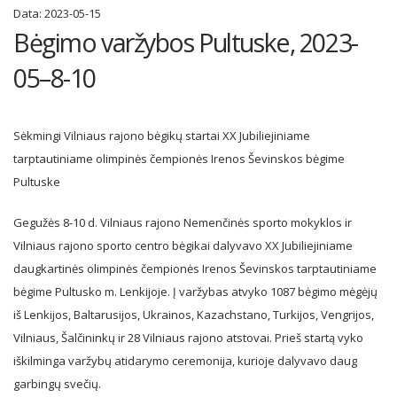
Data:
2023-05-15
Bėgimo varžybos Pultuske, 2023-
05–8-10
Sėkmingi Vilniaus rajono bėgikų startai XX Jubiliejiniame
tarptautiniame olimpinės čempionės Irenos Ševinskos bėgime
Pultuske
Gegužės 8-10 d. Vilniaus rajono Nemenčinės sporto mokyklos ir
Vilniaus rajono sporto centro bėgikai dalyvavo XX Jubiliejiniame
daugkartinės olimpinės čempionės Irenos Ševinskos tarptautiniame
bėgime Pultusko m. Lenkijoje. Į varžybas atvyko 1087 bėgimo mėgėjų
iš Lenkijos, Baltarusijos, Ukrainos, Kazachstano, Turkijos, Vengrijos,
Vilniaus, Šalčininkų ir 28 Vilniaus rajono atstovai. Prieš startą vyko
iškilminga varžybų atidarymo ceremonija, kurioje dalyvavo daug
garbingų svečių.