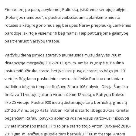
Pirmadienį po pietų atvykome į Pultuską, įsikūrėme senojoje pilyje –
„Polonijos namuose“, o paskui vaikščiodami aplankėme miesto
rotušės aikštę, regiono muziejų bei upės Narev prieplauką. Lankėmės
parodoje, skirtoje visiems 19 bėgimams. Taip pat turėjome galimybę
pasitreniruoti varžybų trasoje.
Varžybų dieną pirmos startavo jauniausios mūsų dalyvės 700 m
distancijoje mergaičių 2012-2013 gim. m. amžiaus grupėje. Paulina
Jasiukevič užtruko starte, bet įveikusi pusę distancijos bėgo jau 10
vietoje. Bėgdama paskutinius metrus iki finišo Paulina dar labiau
padidino bėgimo tempą ir finišavo 6 tarp 106 dalyvių. Olivija Šumska
finišavo 11 vietoje, Juliana Virbul užėmė 12 vietą, o Patrycja Kulešo
liko 25 vietoje. Paskui 900 metrų distancijoje tarp berniukų, gimusių
2012-2013 m., bėgo Rafal Boban. Rafal iš starto išbėgo 20-tas. Greitai
bėgančiam Rafalui pavyko aplenkti vos ne visus varžovus ir iškovoti
3 vietą ir bronzos medalį. Po to prie starto stojo Antoni Butkevič 2010-
2011 gim. m. amžiaus grupėje tarp berniukų 1100 m trasoje. Antoni