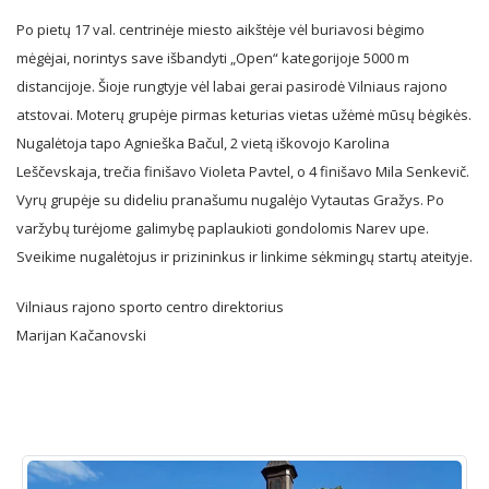
Po pietų 17 val. centrinėje miesto aikštėje vėl buriavosi bėgimo
mėgėjai, norintys save išbandyti „Open“ kategorijoje 5000 m
distancijoje. Šioje rungtyje vėl labai gerai pasirodė Vilniaus rajono
atstovai. Moterų grupėje pirmas keturias vietas užėmė mūsų bėgikės.
Nugalėtoja tapo Agnieška Bačul, 2 vietą iškovojo Karolina
Leščevskaja, trečia finišavo Violeta Pavtel, o 4 finišavo Mila Senkevič.
Vyrų grupėje su dideliu pranašumu nugalėjo Vytautas Gražys. Po
varžybų turėjome galimybę paplaukioti gondolomis Narev upe.
Sveikime nugalėtojus ir prizininkus ir linkime sėkmingų startų ateityje.
Vilniaus rajono sporto centro direktorius
Marijan Kačanovski