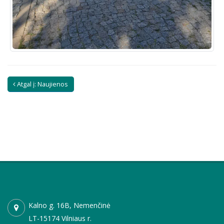
Atgal į: Naujienos
Kalno g. 16B, Nemenčinė
LT-15174 Vilniaus r.