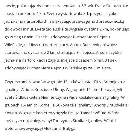
mecie, pokonując dystans z czasem 4 min. 57 sek. Eveta Šidlauskaitė
musiała pokonać 2 km. Eveta wystartowała z 1. pozycji, szybko
jechała na nartorolkach, zwiększając przewagę nad przeciwniczką
do dwóch minut. Eveta Šidlauskaitė wygrała dystans 2 km, pokonując
go w ciągu 6 min. 30 sek. i zdobywając Puchar Mera Rejonu
Wileńskiego i Litwy na nartorolkach. Antoni Butkiewicz również
startował na dystansie 2 km, startując z 3. miejsca. Antoni szybko
jechał na nartorolkach i zajął 3. miejsce z czasem 6 min. 31 sek.,
zdobywając Puchar Mera Rejonu Wileńskiego za 3. miejsce.
Zwycięzcami zawodów w grupie 12-latków zostali Eliza Artemjeva z
Ignaliny i Airidas Knezius z Uteny. W grupach 14-letnich zwyciężyli
Eveta Šidlauskaitė z Niemenczyna i Pijus Kaškilevičius z Ignaliny. W
grupach 16-letnich Kornelija Sukovaitė z Ignaliny i Andris Draudvila z
Kowna. W grupie kobiet zwyciężyła Emilija Tamoševičiūtė. Wśród
mężczyzn najsilniejszy był Tautvydas Strolia z Ignaliny. Wśród
weteranów zwyciężył Aleksandr Bułyga.