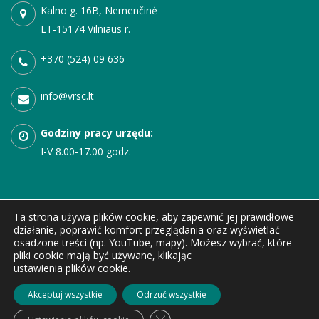
Kalno g. 16B, Nemenčinė
LT-15174 Vilniaus r.
+370 (524) 09 636
info@vrsc.lt
Godziny pracy urzędu:
I-V
8.00-17.00 godz.
Ta strona używa plików cookie, aby zapewnić jej prawidłowe
działanie, poprawić komfort przeglądania oraz wyświetlać
osadzone treści (np. YouTube, mapy). Możesz wybrać, które
© 1999 - 2026 Vilniaus rajono sporto centras. Visos teisės saugomos. |
Privatumo
pliki cookie mają być używane, klikając
politika
|
Korupcijos prenevcija
|
Pranešėjų apsauga
|
Asmens duomenų
ustawienia plików cookie
.
apsauga
|
Teisinė informacija
|
Konsultavimasis su visuomene
|
Dažniausiai
Akceptuj wszystkie
Odrzuć wszystkie
užduodami klausima
|
Nuorodos
|
Atviri duomenys
|
websvetaines.lt
Zamknij panel powiadomień o ci