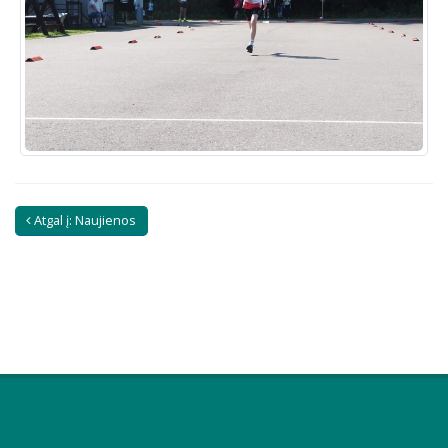
Atgal į: Naujienos