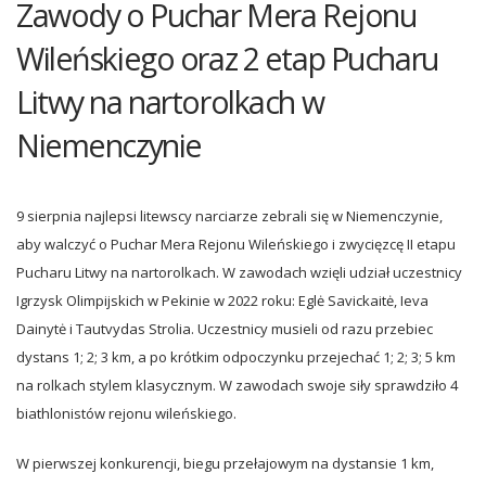
Zawody o Puchar Mera Rejonu
Wileńskiego oraz 2 etap Pucharu
Litwy na nartorolkach w
Niemenczynie
9 sierpnia najlepsi litewscy narciarze zebrali się w Niemenczynie,
aby walczyć o Puchar Mera Rejonu Wileńskiego i zwycięzcę II etapu
Pucharu Litwy na nartorolkach. W zawodach wzięli udział uczestnicy
Igrzysk Olimpijskich w Pekinie w 2022 roku: Eglė Savickaitė, Ieva
Dainytė i Tautvydas Strolia. Uczestnicy musieli od razu przebiec
dystans 1; 2; 3 km, a po krótkim odpoczynku przejechać 1; 2; 3; 5 km
na rolkach stylem klasycznym. W zawodach swoje siły sprawdziło 4
biathlonistów rejonu wileńskiego.
W pierwszej konkurencji, biegu przełajowym na dystansie 1 km,