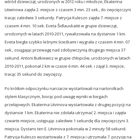
wśród dziewcząt, urodzonych w 2012 roku i młodsze, Ekaterina
Litwinowa zajęła 2. miejsce z czasem 3 min. 23 sek., do zwycięzczyni
tracąc zaledwie 3 sekundy. Patrycja Kuleszo zajęła 7. miejsce z
czasem 4 min. 10 sek. Eveta Šidlauskaitė w grupie dziewcząt,
urodzonych w latach 2010-2011, rywalizowała na dystansie 1 km.
Eveta biegła szybko leśnymi ścieżkami i wygrała z czasem 4 min. 07
sek., osiągając przewagę nad zdobywczynią drugiego miejsca 37
sekund. Antoni Butkiewicz w grupie chłopców, urodzonych w latach
2010-2011, pokonał 2 km w czasie 6 min. 44 sek. i zajął 3. miejsce,
tracąc 35 sekund do zwycięzcy.
Po krótkim odpoczynku narciarze wystartowali na nartorolkach
stylem klasycznym, biorąc pod uwagę wyniki w biegach
przełajowych. Ekaterina Litvinova wystartowała z drugiej pozycji na
dystansie 1 km. Ekaterina nie zdołała utrzymać 2. miejsca i zajęła
czwarte miejsce, ustępując zaledwie 1 sekundę dla zwycięzczyni 3.
miejsca. Dystans ten E. Litvinova pokonała w 2 minuty 58 sekund.
Patrycja Kuleszo wystartowała z 7. miejsca i utrzymała 7. pozycję na