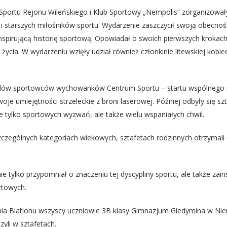
portu Rejonu Wileńskiego i Klub Sportowy „Nempolis” zorganizowa
 i starszych miłośników sportu. Wydarzenie zaszczycił swoją obecnośc
pirującą historię sportową. Opowiadał o swoich pierwszych krokach w 
o życia. W wydarzeniu wzięły udział również członkinie litewskiej kob
dów sportowców wychowanków Centrum Sportu – startu wspólnego na
oje umiejętności strzeleckie z broni laserowej. Później odbyły się s
e tylko sportowych wyzwań, ale także wielu wspaniałych chwil.
zczególnych kategoriach wiekowych, sztafetach rodzinnych otrzymali
 tylko przypomniał o znaczeniu tej dyscypliny sportu, ale także za
rtowych.
a Biatlonu wszyscy uczniowie 3B klasy Gimnazjum Giedymina w Ni
zyli w sztafetach.