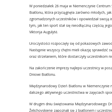
W poniedziałek 26 maja w Niemenczynie Centrum S
Biatlonu, która przyciągnęła zarówno młodych, jak
zgromadzonych uczestników i opowiedział swoją ins
tym, jak ten sport stał się nieodłączną częścią jeg
Viktorija Augulytė.
Uroczystości rozpoczęły się od pokazowych zawo
Następnie wszyscy chętni mieli okazję sprawdzić sw
oraz strzelaniem, które dostarczyły uczestnikom ni
Na zakończenie imprezy najlepsi uczestnicy w pos
Dniowi Biatlonu.
Międzynarodowy Dzień Biatlonu w Niemenczynie nie
dalszego aktywnego uczestnictwa w zajęciach spo
W drugim dniu świętowania Międzynarodowego Dni
Želichovskienė zapoznali się z biatlonem i uczestnic