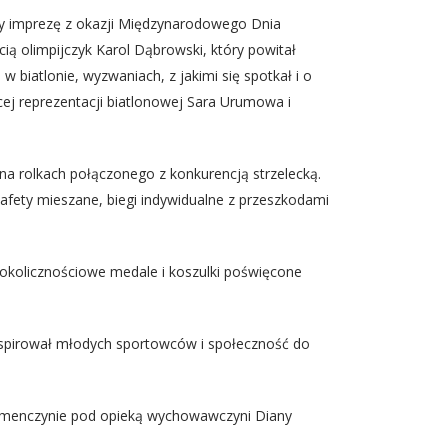
ły imprezę z okazji Międzynarodowego Dnia
ią olimpijczyk Karol Dąbrowski, który powitał
biatlonie, wyzwaniach, z jakimi się spotkał i o
iecej reprezentacji biatlonowej Sara Urumowa i
 rolkach połączonego z konkurencją strzelecką.
ztafety mieszane, biegi indywidualne z przeszkodami
 okolicznościowe medale i koszulki poświęcone
inspirował młodych sportowców i społeczność do
emenczynie pod opieką wychowawczyni Diany