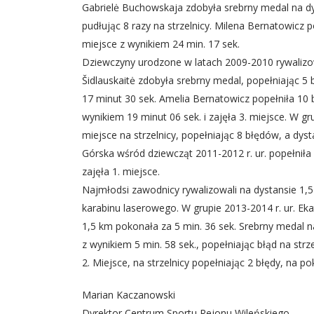
Gabrielė Buchowskaja zdobyła srebrny medal na dy
pudłując 8 razy na strzelnicy. Milena Bernatowicz po
miejsce z wynikiem 24 min. 17 sek.
Dziewczyny urodzone w latach 2009-2010 rywalizow
Šidlauskaitė zdobyła srebrny medal, popełniając 5
17 minut 30 sek. Amelia Bernatowicz popełniła 10 
wynikiem 19 minut 06 sek. i zajęła 3. miejsce. W g
miejsce na strzelnicy, popełniając 8 błędów, a dys
Górska wśród dziewcząt 2011-2012 r. ur. popełniła 
zajęła 1. miejsce.
Najmłodsi zawodnicy rywalizowali na dystansie 1,5 
karabinu laserowego. W grupie 2013-2014 r. ur. Ekat
1,5 km pokonała za 5 min. 36 sek. Srebrny medal n
z wynikiem 5 min. 58 sek., popełniając błąd na str
2. Miejsce, na strzelnicy popełniając 2 błędy, na p
Marian Kaczanowski
Dyrektor Centrum Sportu Rejonu Wileńskiego