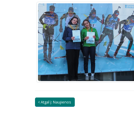
Atgal į: Naujienos