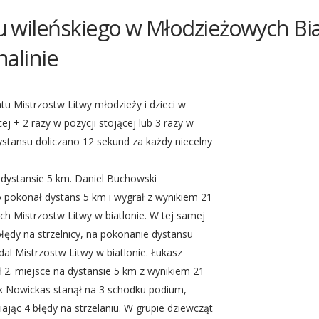
nu wileńskiego w Młodzieżowych B
nalinie
tu Mistrzostw Litwy młodzieży i dzieci w
cej + 2 razy w pozycji stojącej lub 3 razy w
ystansu doliczano 12 sekund za każdy niecelny
 dystansie 5 km. Daniel Buchowski
ko pokonał dystans 5 km i wygrał z wynikiem 21
h Mistrzostw Litwy w biatlonie. W tej samej
łędy na strzelnicy, na pokonanie dystansu
al Mistrzostw Litwy w biatlonie. Łukasz
ł 2. miejsce na dystansie 5 km z wynikiem 21
nik Nowickas stanął na 3 schodku podium,
iając 4 błędy na strzelaniu. W grupie dziewcząt