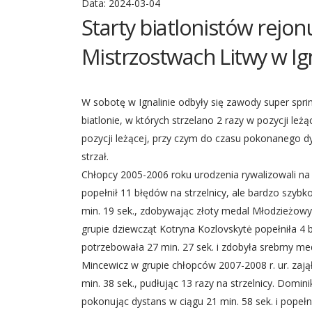
Data:
2024-03-04
Starty biatlonistów rejo
Mistrzostwach Litwy w Ig
W sobotę w Ignalinie odbyły się zawody super sprin
biatlonie, w których strzelano 2 razy w pozycji leżą
pozycji leżącej, przy czym do czasu pokonanego d
strzał.
Chłopcy 2005-2006 roku urodzenia rywalizowali na
popełnił 11 błędów na strzelnicy, ale bardzo szyb
min. 19 sek., zdobywając złoty medal Młodzieżowyc
grupie dziewcząt Kotryna Kozlovskytė popełniła 4 b
potrzebowała 27 min. 27 sek. i zdobyła srebrny med
Mincewicz w grupie chłopców 2007-2008 r. ur. zają
min. 38 sek., pudłując 13 razy na strzelnicy. Domi
pokonując dystans w ciągu 21 min. 58 sek. i popełn