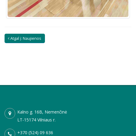
Atgal į: Naujienos
Kalno g. 16B, Nemenčinė
LT-15174 Vilniaus r.
+370 (524) 09 636