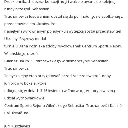
Druskiennikach doznał kontuzji nogi i walce o awans do kolejnej
rundy przegrał. Sebastian
Truchanowicz losowaniem dostał się do półfinału, gdzie spotkał się z
przedstawicielem Ukrainy. Po
napiętym i wyrównanym pojedynku zwycięzcą został przedstawiciel
Ukrainy. Brązowy medal
turnieju Dana Poźniaka zdobył wychowanek Centrum Sportu Rejonu
Wileńskiego, uczeń
Gimnazjum im. K. Parczewskiego w Niemenczynie Sebastian
Truchanowicz.
To był kolejny etap przygotowań przed Mistrzostwami Europy
Juniorów w boksie, które
odbędą się w dniach 3-15 kwietnia w Chorwacji, w którym wezmą
udział wychowankowie
Centrum Sportu Rejonu Wileńskiego Sebastian Truchanovič i Kamilė
Baliukevičiūtė.
Jurij Kuszlewicz