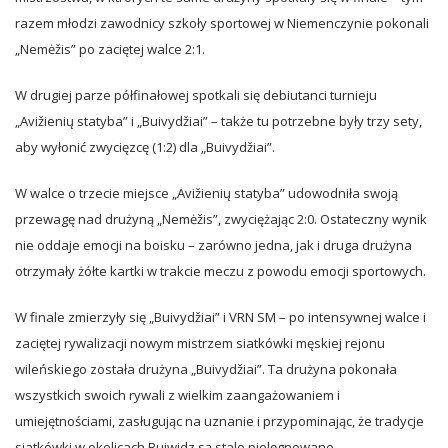
razem młodzi zawodnicy szkoły sportowej w Niemenczynie pokonali
„Nemėžis” po zaciętej walce 2:1.
W drugiej parze półfinałowej spotkali się debiutanci turnieju
„Avižienių statyba” i „Buivydžiai” – także tu potrzebne były trzy sety,
aby wyłonić zwycięzcę (1:2) dla „Buivydžiai”.
W walce o trzecie miejsce „Avižienių statyba” udowodniła swoją
przewagę nad drużyną „Nemėžis”, zwyciężając 2:0. Ostateczny wynik
nie oddaje emocji na boisku – zarówno jedna, jak i druga drużyna
otrzymały żółte kartki w trakcie meczu z powodu emocji sportowych.
W finale zmierzyły się „Buivydžiai” i VRN SM – po intensywnej walce i
zaciętej rywalizacji nowym mistrzem siatkówki męskiej rejonu
wileńskiego została drużyna „Buivydžiai”. Ta drużyna pokonała
wszystkich swoich rywali z wielkim zaangażowaniem i
umiejętnościami, zasługując na uznanie i przypominając, że tradycje
siatkówki w okolicach Bujwidz są stale pielęgnowane.