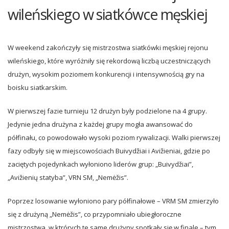
wileńskiego w siatkówce męskiej
W weekend zakończyły się mistrzostwa siatkówki męskiej rejonu
wileńskiego, które wyróżniły się rekordową liczbą uczestniczących
drużyn, wysokim poziomem konkurencji i intensywnością gry na
boisku siatkarskim.
W pierwszej fazie turnieju 12 drużyn były podzielone na 4 grupy.
Jedynie jedna drużyna z każdej grupy mogła awansować do
półfinału, co powodowało wysoki poziom rywalizacji. Walki pierwszej
fazy odbyły się w miejscowościach Buivydžiai i Avižieniai, gdzie po
zaciętych pojedynkach wyłoniono liderów grup: „Buivydžiai”,
„Avižienių statyba”, VRN SM, „Nemėžis”.
Poprzez losowanie wyłoniono pary półfinałowe – VRM SM zmierzyło
się z drużyną „Nemėžis”, co przypomniało ubiegłoroczne
mistrzostwa, w ktrórych te same drużyny spotkały się w finale – tym