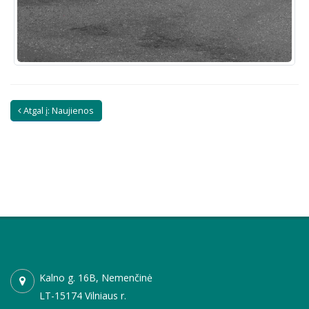
Atgal į: Naujienos
Kalno g. 16B, Nemenčinė
LT-15174 Vilniaus r.