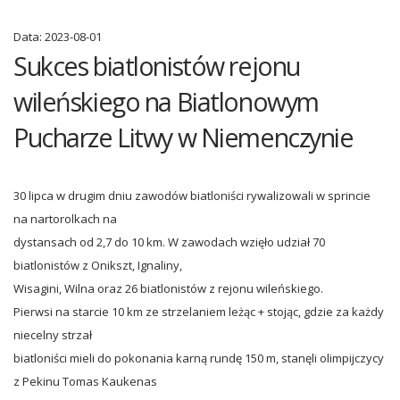
Data:
2023-08-01
Sukces biatlonistów rejonu
wileńskiego na Biatlonowym
Pucharze Litwy w Niemenczynie
30 lipca w drugim dniu zawodów biatloniści rywalizowali w sprincie
na nartorolkach na
dystansach od 2,7 do 10 km. W zawodach wzięło udział 70
biatlonistów z Onikszt, Ignaliny,
Wisagini, Wilna oraz 26 biatlonistów z rejonu wileńskiego.
Pierwsi na starcie 10 km ze strzelaniem leżąc + stojąc, gdzie za każdy
niecelny strzał
biatloniści mieli do pokonania karną rundę 150 m, stanęli olimpijczycy
z Pekinu Tomas Kaukenas