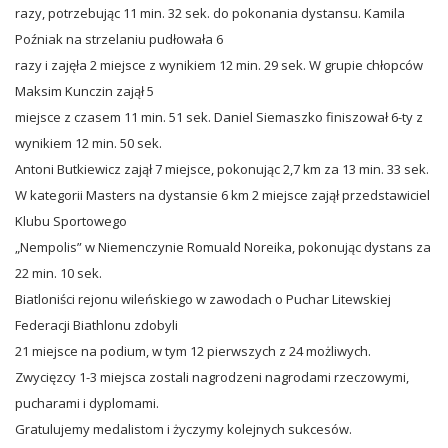
razy, potrzebując 11 min. 32 sek. do pokonania dystansu. Kamila
Poźniak na strzelaniu pudłowała 6
razy i zajęła 2 miejsce z wynikiem 12 min. 29 sek. W grupie chłopców
Maksim Kunczin zajął 5
miejsce z czasem 11 min. 51 sek. Daniel Siemaszko finiszował 6-ty z
wynikiem 12 min. 50 sek.
Antoni Butkiewicz zajął 7 miejsce, pokonując 2,7 km za 13 min. 33 sek.
W kategorii Masters na dystansie 6 km 2 miejsce zajął przedstawiciel
Klubu Sportowego
„Nempolis” w Niemenczynie Romuald Noreika, pokonując dystans za
22 min. 10 sek.
Biatloniści rejonu wileńskiego w zawodach o Puchar Litewskiej
Federacji Biathlonu zdobyli
21 miejsce na podium, w tym 12 pierwszych z 24 możliwych.
Zwycięzcy 1-3 miejsca zostali nagrodzeni nagrodami rzeczowymi,
pucharami i dyplomami.
Gratulujemy medalistom i życzymy kolejnych sukcesów.