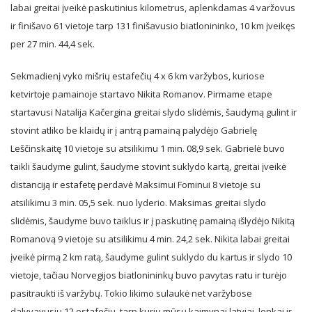
labai greitai įveikė paskutinius kilometrus, aplenkdamas 4 varžovus
ir finišavo 61 vietoje tarp 131 finišavusio biatlonininko, 10 km įveikęs
per 27 min. 44,4 sek.
Sekmadienį vyko mišrių estafečių 4 x 6 km varžybos, kuriose
ketvirtoje pamainoje startavo Nikita Romanov. Pirmame etape
startavusi Natalija Kačergina greitai slydo slidėmis, šaudymą gulint ir
stovint atliko be klaidų ir į antrą pamainą palydėjo Gabrielę
Leščinskaitę 10 vietoje su atsilikimu 1 min. 08,9 sek. Gabrielė buvo
taikli šaudyme gulint, šaudyme stovint suklydo kartą, greitai įveikė
distanciją ir estafetę perdavė Maksimui Fominui 8 vietoje su
atsilikimu 3 min. 05,5 sek. nuo lyderio. Maksimas greitai slydo
slidėmis, šaudyme buvo taiklus ir į paskutinę pamainą išlydėjo Nikitą
Romanovą 9 vietoje su atsilikimu 4 min. 24,2 sek. Nikita labai greitai
įveikė pirmą 2 km ratą, šaudyme gulint suklydo du kartus ir slydo 10
vietoje, tačiau Norvegijos biatlonininkų buvo pavytas ratu ir turėjo
pasitraukti iš varžybų. Tokio likimo sulaukė net varžybose
dalyvavusių 12 estafečių, tarp kurių mūsų kaimynai latviai, lenkai ir