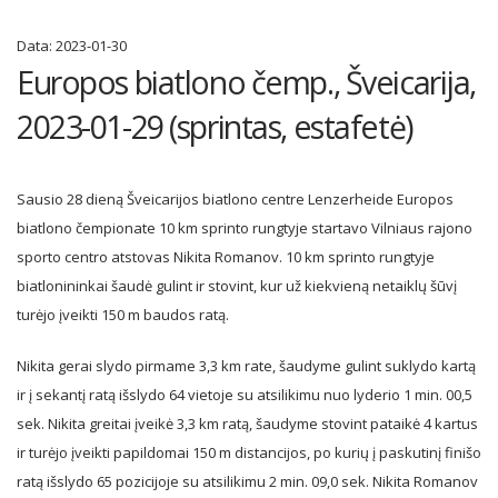
Data:
2023-01-30
Europos biatlono čemp., Šveicarija,
2023-01-29 (sprintas, estafetė)
Sausio 28 dieną Šveicarijos biatlono centre Lenzerheide Europos
biatlono čempionate 10 km sprinto rungtyje startavo Vilniaus rajono
sporto centro atstovas Nikita Romanov. 10 km sprinto rungtyje
biatlonininkai šaudė gulint ir stovint, kur už kiekvieną netaiklų šūvį
turėjo įveikti 150 m baudos ratą.
Nikita gerai slydo pirmame 3,3 km rate, šaudyme gulint suklydo kartą
ir į sekantį ratą išslydo 64 vietoje su atsilikimu nuo lyderio 1 min. 00,5
sek. Nikita greitai įveikė 3,3 km ratą, šaudyme stovint pataikė 4 kartus
ir turėjo įveikti papildomai 150 m distancijos, po kurių į paskutinį finišo
ratą išslydo 65 pozicijoje su atsilikimu 2 min. 09,0 sek. Nikita Romanov